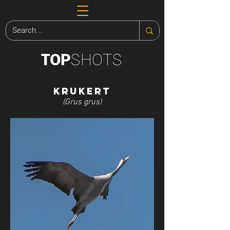
SHOTS
TOP
Krukert
(Grus grus)