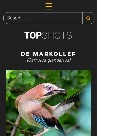
SHOTS
TOP
De Markollef
(Garrulus glandarius)